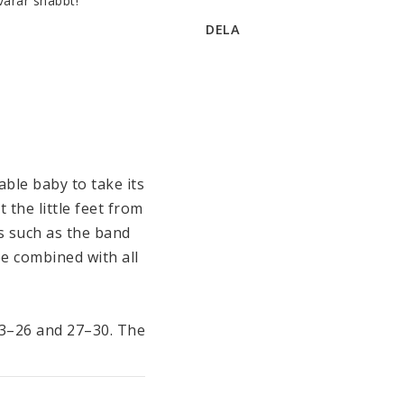
varar snabbt!
DELA
able baby to take its 
the little feet from 
s such as the band 
e combined with all 
23–26 and 27–30. The 