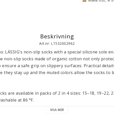
Maila oss, vi s
Beskrivning
Art.nr: L1532002962
s: LÄSSIG’s non-slip socks with a special silicone sole en
The non-slip socks made of organic cotton not only protect 
o ensure a safe grip on slippery surfaces. Practical detail
e they stay up and the muted colors allow the socks to b
cks are available in packs of 2 in 4 sizes: 15–18, 19–22, 
ashable at 86 °F.
VISA MER