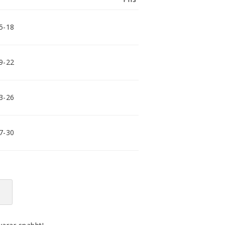
smidig och tillmötesgående
distributör och tar gärna emot din
feedback.
15-18
19-22
23-26
27-30