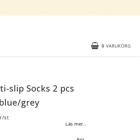
0
VARUKORG
DIN VARUKORG ÄR TOM
Snabborder
Kontaktformulär
ti-slip Socks 2 pcs
Om oss
blue/grey
Reklamationer
r/st
BLI
Läs mer...
ÅTERFÖRSÄLJARE
Vi strävar alltid efter att vara en
Pris