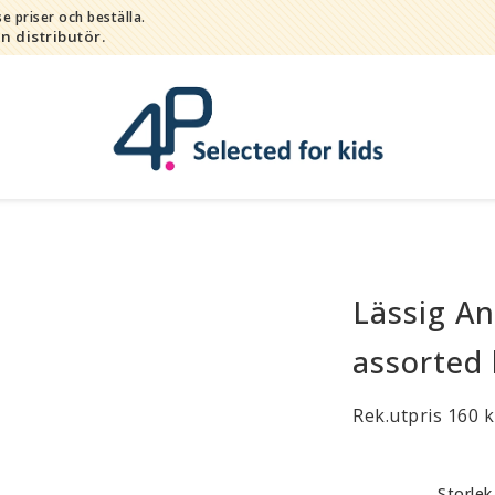
e priser och beställa.
in distributör.
Lässig An
Bada
Bitleksaker
assorted 
Djur
Hygien / hälsa / sköta
Rek.utpris 160 k
Kalas
Lek
Storlek