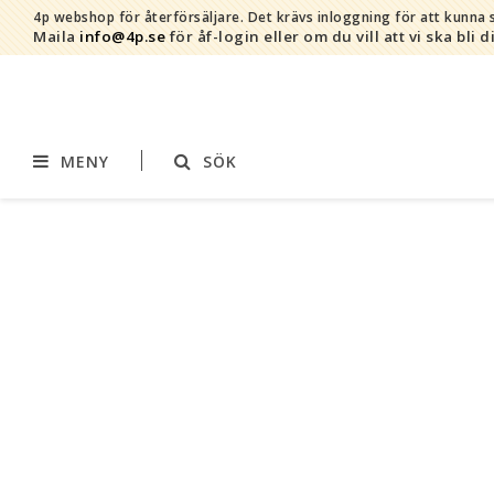
4p webshop för återförsäljare.
Det krävs inloggning för att kunna s
Maila
info@4p.se
för åf-login eller om du vill att vi ska bli d
MENY
SÖK
Varumärken
Sortiment
AddBaby©
Amning
by Baby Bubbles
Barnvagnstillbehör
Cherub Baby
Displaymaterial
Constructive Eating
Filtar
Infoband
Interiör
Keenz
Kläder