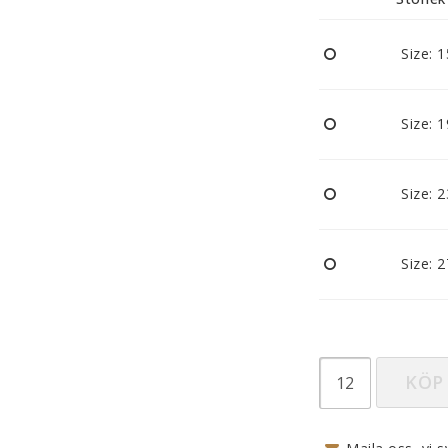
Nappar och napphållare
Reflexer
Size: 
Sova
Vagnar
Size: 
Size: 
Size: 
KÖP