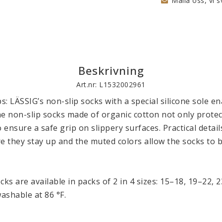
Maila oss, vi s
Beskrivning
Art.nr: L1532002961
s: LÄSSIG’s non-slip socks with a special silicone sole en
The non-slip socks made of organic cotton not only protect 
o ensure a safe grip on slippery surfaces. Practical detail
e they stay up and the muted colors allow the socks to b
cks are available in packs of 2 in 4 sizes: 15–18, 19–22, 
ashable at 86 °F.