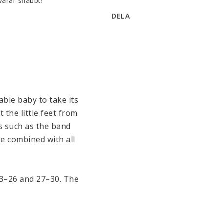
varar snabbt!
DELA
able baby to take its 
the little feet from 
s such as the band 
e combined with all 
23–26 and 27–30. The 