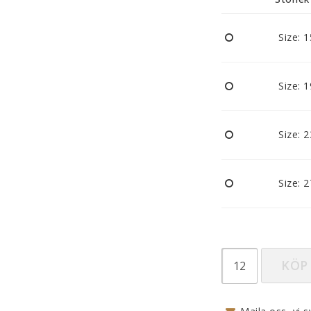
Nappar och napphållare
Reflexer
Size: 
Sova
Vagnar
Size: 
Size: 
Size: 
KÖP