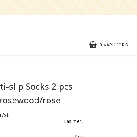
0
VARUKORG
Snabborder
Kontaktformulär
ti-slip Socks 2 pcs
Om oss
 rosewood/rose
Reklamationer
r/st
BLI
Läs mer...
ÅTERFÖRSÄLJARE
Vi strävar alltid efter att vara en
Pris