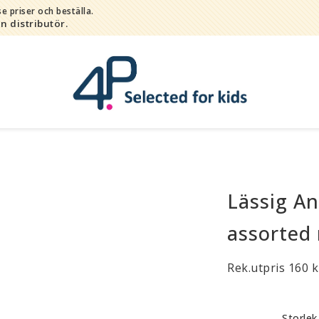
e priser och beställa.
in distributör.
Lässig An
Bada
Bitleksaker
assorted
Djur
Hygien / hälsa / sköta
Rek.utpris 160 k
Kalas
Lek
Storlek