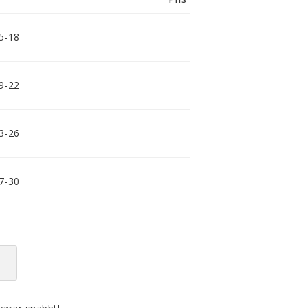
smidig och tillmötesgående
distributör och tar gärna emot din
feedback.
15-18
19-22
23-26
27-30