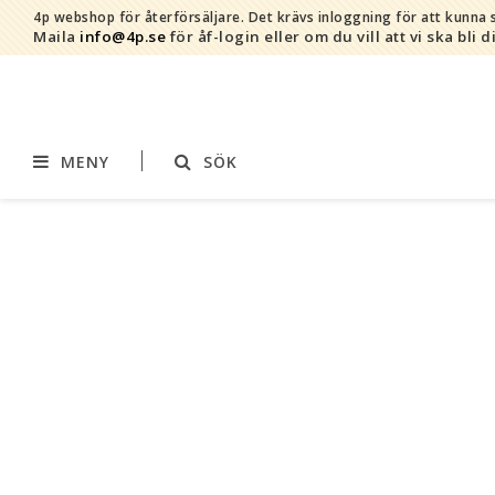
4p webshop för återförsäljare.
Det krävs inloggning för att kunna s
Maila
info@4p.se
för åf-login eller om du vill att vi ska bli d
MENY
SÖK
Varumärken
Sortiment
AddBaby©
Amning
by Baby Bubbles
Barnvagnstillbehör
Cherub Baby
Displaymaterial
Constructive Eating
Filtar
Infoband
Interiör
Keenz
Kläder