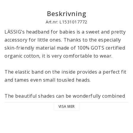
Beskrivning
Art.nr: L1531017772
LÄSSIG’s headband for babies is a sweet and pretty 
accessory for little ones. Thanks to the especially 
skin-friendly material made of 100% GOTS certified 
organic cotton, it is very comfortable to wear. 

The elastic band on the inside provides a perfect fit 
and tames even small tousled heads. 

The beautiful shades can be wonderfully combined 
with the other articles from LÄSSIG’s Cozy Colors 
VISA MER
Wear collection. The headbands are available in two 
sizes 4-12 and 12-36 months and are machine 
washable at 40 °C / 104 °F in the delicate cycle. 
