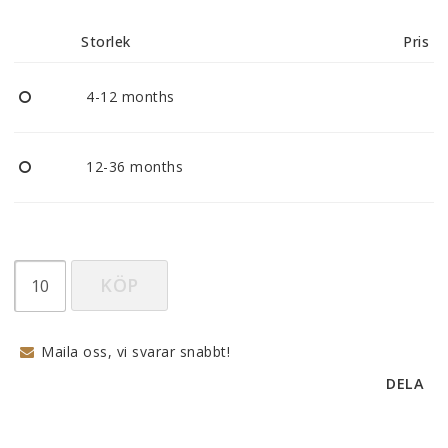
Reklamationer
Storlek
Pris
BLI ÅTERFÖRSÄLJARE
4-12 months
Vi strävar alltid efter att vara en smidig och
tillmötesgående distributör och tar gärna emot din
12-36 months
feedback.
KÖP
Maila oss, vi svarar snabbt!
DELA