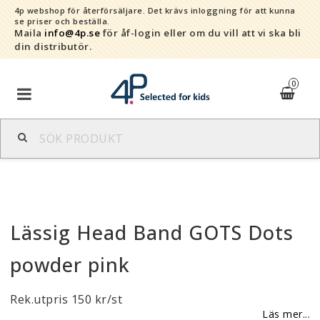
4p webshop för återförsäljare.
Det krävs inloggning för att kunna
se priser och beställa.
Maila
info@4p.se
för åf-login eller om du vill att vi ska bli
din distributör.
0
Varumärken
Sortiment
Lässig Head Band GOTS Dots
Snabborder
powder pink
Kontaktformulär
Rek.utpris 150 kr/st
Om oss
Läs mer...