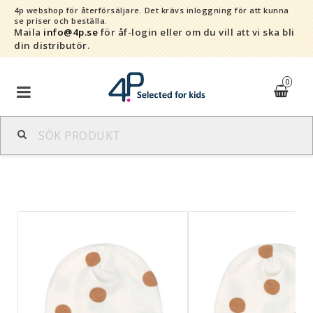
4p webshop för återförsäljare.
Det krävs inloggning för att kunna
se priser och beställa.
Maila
info@4p.se
för åf-login eller om du vill att vi ska bli
din distributör.
0
Varumärken
Sortiment
Snabborder
Kontaktformulär
Om oss