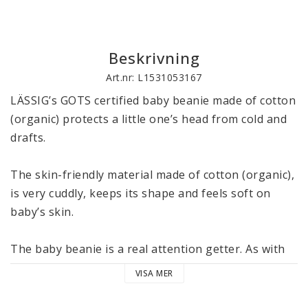
Beskrivning
Art.nr: L1531053167
LÄSSIG’s GOTS certified baby beanie made of cotton 
(organic) protects a little one’s head from cold and 
drafts. 

The skin-friendly material made of cotton (organic), 
is very cuddly, keeps its shape and feels soft on 
baby’s skin. 

The baby beanie is a real attention getter. As with 
all garments in LÄSSIG’s Cozy Colors Wear 
VISA MER
collection, it is also machine washable at 40 °C / 104 
°F.
