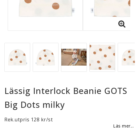
Reklamationer
BLI ÅTERFÖRSÄLJARE
Vi strävar alltid efter att vara en smidig och
tillmötesgående distributör och tar gärna emot din
feedback.
Lässig Interlock Beanie GOTS
Big Dots milky
Rek.utpris 128 kr/st
Läs mer...