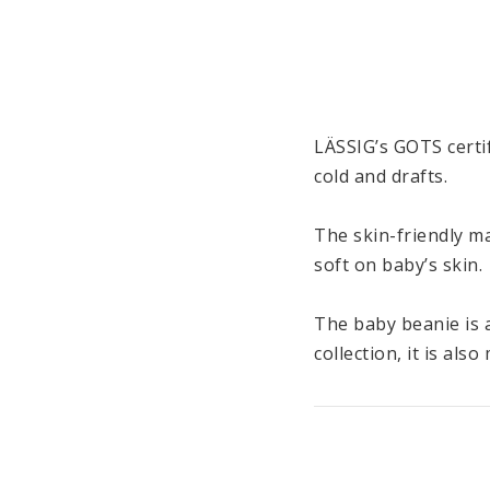
LÄSSIG’s GOTS certif
cold and drafts. 

The skin-friendly ma
soft on baby’s skin. 

The baby beanie is a
collection, it is als
LÄSSIG’s Cozy Colors
be combined with eac
sizes. All items in 