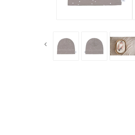
KG Design
Muggar
Liv Collection
Nappflaskor
My Little Meal
Resa
Nûby
Säkerhet
Pearhead
Äta
Peltor
Stickyfront
Ubbi
Lässig
Skogen Baby
Palopa