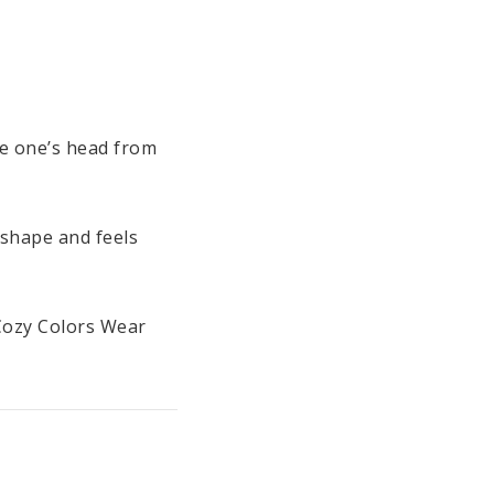
e one’s head from 
 shape and feels 
Cozy Colors Wear 
accessories that can 
e in different 
GOTS guidelines 