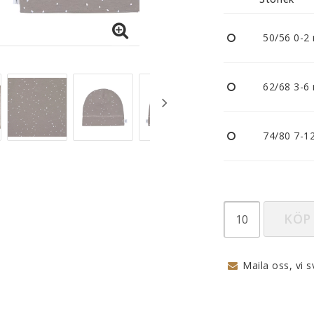
Nappar och napphållare
Reflexer
50/56 0-2
Sova
Vagnar
62/68 3-6
74/80 7-1
KÖP
Maila oss, vi s