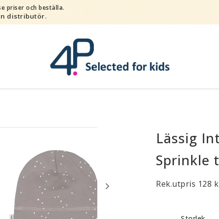
e priser och beställa.
in distributör.
Lässig In
Bada
Bitleksaker
Sprinkle 
Djur
Hygien / hälsa / sköta
Rek.utpris 128 k
Kalas
Lek
Storlek