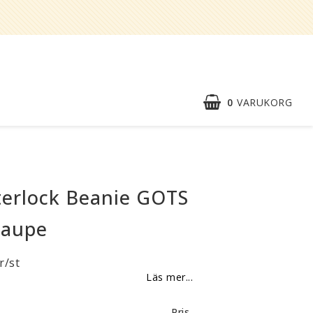
0
VARUKORG
Snabborder
Kontaktformulär
terlock Beanie GOTS
Om oss
taupe
Reklamationer
r/st
BLI
Läs mer...
ÅTERFÖRSÄLJARE
Vi strävar alltid efter att vara en
Pris