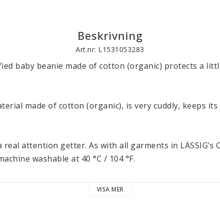
Beskrivning
Art.nr: L1531053283
ied baby beanie made of cotton (organic) protects a littl
terial made of cotton (organic), is very cuddly, keeps its
 real attention getter. As with all garments in LÄSSIG’s 
o machine washable at 40 °C / 104 °F.

 Wear collection consists of various cozy garments and 
VISA MER
h other. They come in many soft shades and are availabl
the collection are produced and certified according to the 