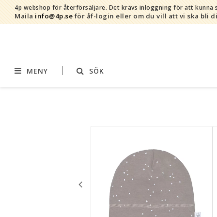
4p webshop för återförsäljare.
Det krävs inloggning för att kunna s
Maila
info@4p.se
för åf-login eller om du vill att vi ska bli d
MENY
SÖK
Varumärken
Sortiment
AddBaby©
Amning
by Baby Bubbles
Barnvagnstillbehör
Cherub Baby
Displaymaterial
Constructive Eating
Filtar
Infoband
Interiör
Keenz
Kläder