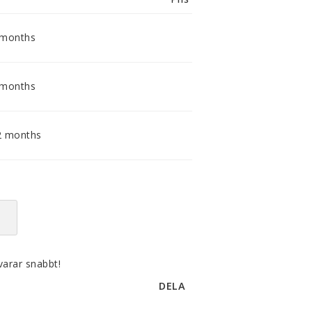
smidig och tillmötesgående
distributör och tar gärna emot din
feedback.
 months
 months
2 months
varar snabbt!
DELA