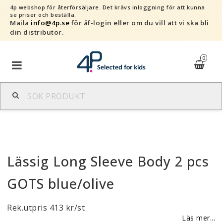
4p webshop för återförsäljare.
Det krävs inloggning för att kunna
se priser och beställa.
Maila
info@4p.se
för åf-login eller om du vill att vi ska bli
din distributör.
0
Varumärken
Sortiment
Lässig Long Sleeve Body 2 pcs
Snabborder
GOTS blue/olive
Kontaktformulär
Rek.utpris 413 kr/st
Om oss
Läs mer...