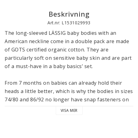
Beskrivning
Art.nr: L1531029993
The long-sleeved LÄSSIG baby bodies with an 
American neckline come in a double pack are made 
of GOTS certified organic cotton. They are 
particularly soft on sensitive baby skin and are part 
of a must-have in a baby basics’ set. 

From 7 months on babies can already hold their 
heads a little better, which is why the bodies in sizes 
74/80 and 86/92 no longer have snap fasteners on 
the front. Thanks to the American neckline, the 
VISA MER
baby body can be stretched open at the neck and 
thus easily pulled over a little head. Equipped with 
snap fasteners in the crotch, changing diapers is 