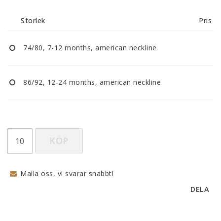
Reklamationer
Storlek
Pris
BLI ÅTERFÖRSÄLJARE
74/80, 7-12 months, american neckline
Vi strävar alltid efter att vara en smidig och
tillmötesgående distributör och tar gärna emot din
86/92, 12-24 months, american neckline
feedback.
KÖP
Maila oss, vi svarar snabbt!
DELA