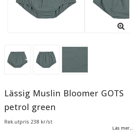
Reklamationer
BLI ÅTERFÖRSÄLJARE
Vi strävar alltid efter att vara en smidig och
tillmötesgående distributör och tar gärna emot din
feedback.
Lässig Muslin Bloomer GOTS
petrol green
Rek.utpris 238 kr/st
Läs mer...