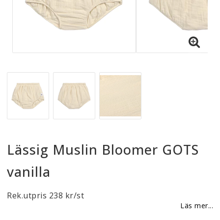
Reklamationer
BLI ÅTERFÖRSÄLJARE
Vi strävar alltid efter att vara en smidig och
tillmötesgående distributör och tar gärna emot din
feedback.
Lässig Muslin Bloomer GOTS
vanilla
Rek.utpris 238 kr/st
Läs mer...