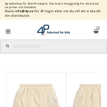
4p webshop för återförsäljare.
Det krävs inloggning för att kunna
se priser och beställa.
Maila
info@4p.se
för åf-login eller om du vill att vi ska bli
din distributör.
0
Varumärken
Sortiment
Snabborder
Kontaktformulär
Om oss