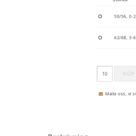
Nappar och napphållare
Reflexer
50/56, 0-
Sova
Vagnar
62/68, 3-
KÖP
Maila oss, vi s