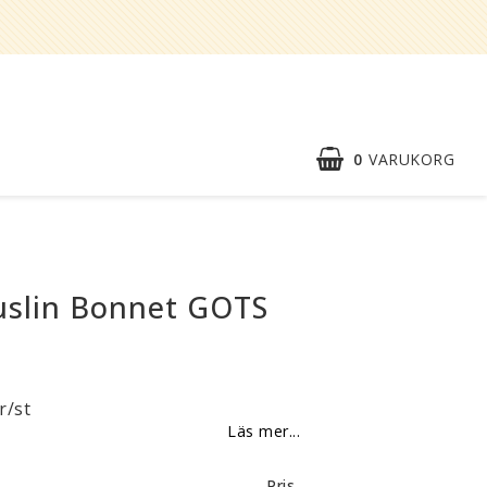
0
VARUKORG
Snabborder
Kontaktformulär
uslin Bonnet GOTS
Om oss
Reklamationer
r/st
BLI
Läs mer...
ÅTERFÖRSÄLJARE
Vi strävar alltid efter att vara en
Pris