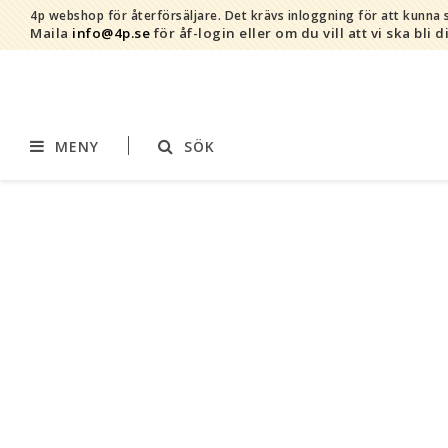
4p webshop för återförsäljare.
Det krävs inloggning för att kunna s
Maila
info@4p.se
för åf-login eller om du vill att vi ska bli d
MENY
SÖK
Varumärken
Sortiment
AddBaby©
Amning
by Baby Bubbles
Barnvagnstillbehör
Cherub Baby
Displaymaterial
Constructive Eating
Filtar
Infoband
Interiör
Keenz
Kläder