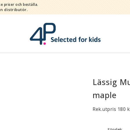
e priser och beställa.
in distributör.
Lässig M
Bada
Bitleksaker
maple
Djur
Hygien / hälsa / sköta
Rek.utpris 180 k
Kalas
Lek
Storlek