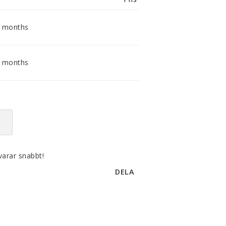
smidig och tillmötesgående
distributör och tar gärna emot din
feedback.
2 months
6 months
varar snabbt!
DELA