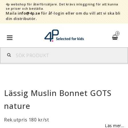
4p webshop för återförsäljare.
Det krävs inloggning för att kunna
se priser och beställa.
Maila
info@4p.se
för åf-login eller om du vill att vi ska bli
din distributör.
0
Varumärken
Sortiment
Lässig Muslin Bonnet GOTS
Snabborder
nature
Kontaktformulär
Rek.utpris 180 kr/st
Om oss
Läs mer...