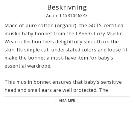
Beskrivning
Art.nr: L1531046343
Made of pure cotton (organic), the GOTS-certified 
muslin baby bonnet from the LÄSSIG Cozy Muslin 
Wear collection feels delightfully smooth on the 
skin. Its simple cut, understated colors and loose fit 
make the bonnet a must-have item for baby’s 
essential wardrobe. 

This muslin bonnet ensures that baby’s sensitive 
head and small ears are well protected. The 
attached ribbons are tied under the chin for a snug 
VISA MER
fit and to make sure that it doesn’t work loose.

The multilayer muslin gives the bonnet its elegant 
structure as well as a soft and light-as-air feel. The 