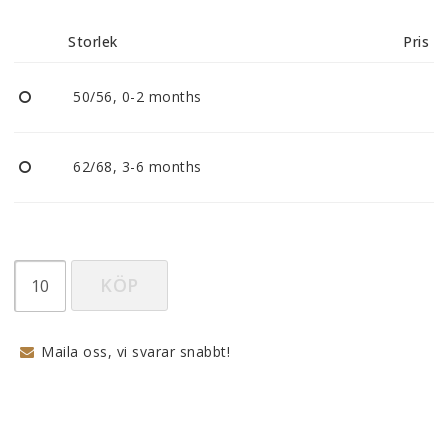
Reklamationer
Storlek
Pris
BLI ÅTERFÖRSÄLJARE
50/56, 0-2 months
Vi strävar alltid efter att vara en smidig och
tillmötesgående distributör och tar gärna emot din
62/68, 3-6 months
feedback.
KÖP
Maila oss, vi svarar snabbt!