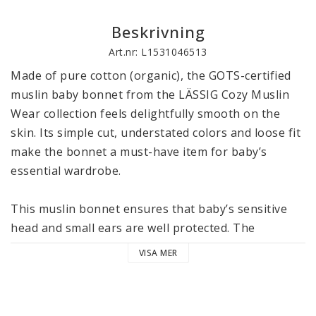
Beskrivning
Art.nr: L1531046513
Made of pure cotton (organic), the GOTS-certified 
muslin baby bonnet from the LÄSSIG Cozy Muslin 
Wear collection feels delightfully smooth on the 
skin. Its simple cut, understated colors and loose fit 
make the bonnet a must-have item for baby’s 
essential wardrobe. 

This muslin bonnet ensures that baby’s sensitive 
head and small ears are well protected. The 
attached ribbons are tied under the chin for a snug 
VISA MER
fit and to make sure that it doesn’t work loose.

The multilayer muslin gives the bonnet its elegant 