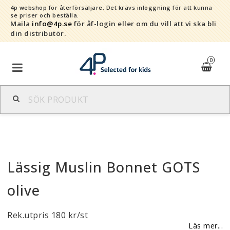
4p webshop för återförsäljare.
Det krävs inloggning för att kunna
se priser och beställa.
Maila
info@4p.se
för åf-login eller om du vill att vi ska bli
din distributör.
0
Varumärken
Sortiment
Lässig Muslin Bonnet GOTS
Snabborder
olive
Kontaktformulär
Rek.utpris 180 kr/st
Om oss
Läs mer...