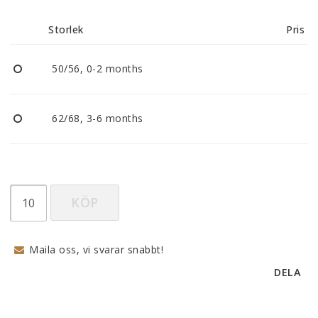
Reklamationer
Storlek
Pris
BLI ÅTERFÖRSÄLJARE
50/56, 0-2 months
Vi strävar alltid efter att vara en smidig och
tillmötesgående distributör och tar gärna emot din
62/68, 3-6 months
feedback.
KÖP
Maila oss, vi svarar snabbt!
DELA