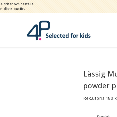
e priser och beställa.
in distributör.
Lässig M
Bada
Bitleksaker
powder p
Djur
Hygien / hälsa / sköta
Rek.utpris 180 k
Kalas
Lek
Storlek