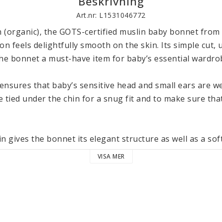
Beskrivning
Art.nr: L1531046772
 (organic), the GOTS-certified muslin baby bonnet from 
on feels delightfully smooth on the skin. Its simple cut, 
he bonnet a must-have item for baby’s essential wardrobe
nsures that baby’s sensitive head and small ears are wel
 tied under the chin for a snug fit and to make sure that
n gives the bonnet its elegant structure as well as a soft 
breathable and actually gets softer with every wash. The 
VISA MER
 from drafts and inclement weather.

lothing and accessories in the LÄSSIG Cozy Muslin Wear c
es and are made from the same lightweight fabric. They 
tured and certified according to the Global Organic Tex