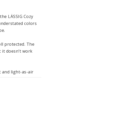
the LÄSSIG Cozy 
understated colors 
. 

l protected. The 
 it doesn’t work 
and light-as-air 
bonnet protects 
ollection also 
are washable at 
tile Standard 