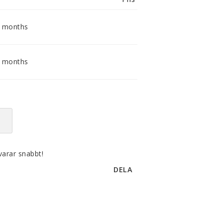
smidig och tillmötesgående
distributör och tar gärna emot din
feedback.
2 months
6 months
varar snabbt!
DELA