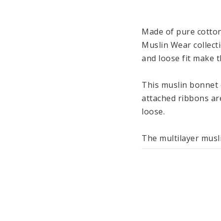
Made of pure cotton
Muslin Wear collecti
and loose fit make t
This muslin bonnet e
attached ribbons are
loose.

The multilayer musli
feel. The fabric is 
baby’s delicate head
The other items of c
come in subtle shad
40°C and are manufac