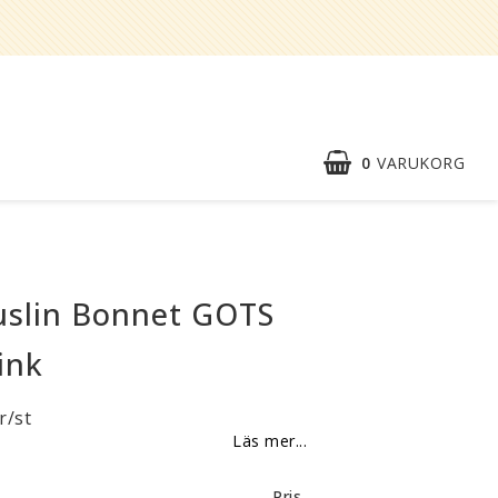
0
VARUKORG
Snabborder
Kontaktformulär
uslin Bonnet GOTS
Om oss
ink
Reklamationer
r/st
BLI
Läs mer...
ÅTERFÖRSÄLJARE
Vi strävar alltid efter att vara en
Pris