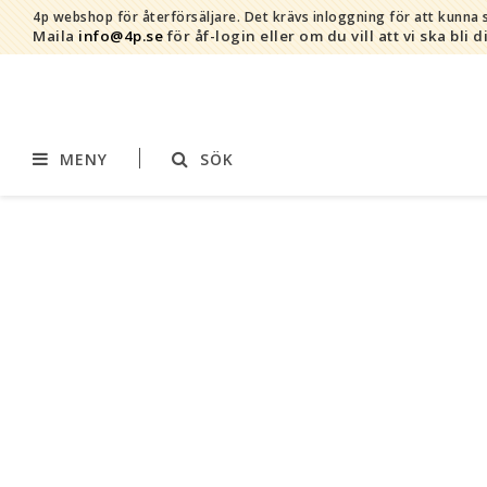
4p webshop för återförsäljare.
Det krävs inloggning för att kunna s
Maila
info@4p.se
för åf-login eller om du vill att vi ska bli d
MENY
SÖK
Varumärken
Sortiment
AddBaby©
Amning
by Baby Bubbles
Barnvagnstillbehör
Cherub Baby
Displaymaterial
Constructive Eating
Filtar
Infoband
Interiör
Keenz
Kläder