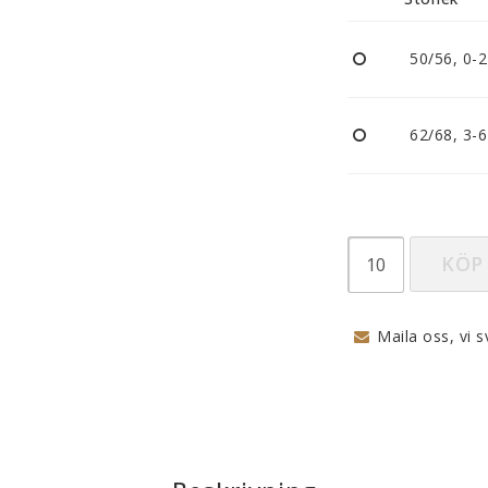
Nappar och napphållare
Reflexer
50/56, 0-
Sova
Vagnar
62/68, 3-
KÖP
Maila oss, vi s