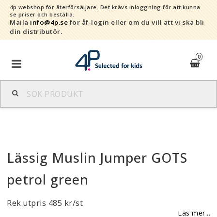
4p webshop för återförsäljare.
Det krävs inloggning för att kunna
se priser och beställa.
Maila
info@4p.se
för åf-login eller om du vill att vi ska bli
din distributör.
0
Varumärken
Sortiment
Lässig Muslin Jumper GOTS
Snabborder
petrol green
Kontaktformulär
Rek.utpris 485 kr/st
Om oss
Läs mer...