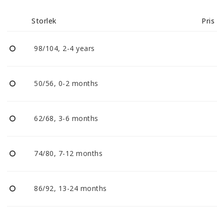
Reklamationer
Storlek
Pris
BLI ÅTERFÖRSÄLJARE
98/104, 2-4 years
Vi strävar alltid efter att vara en smidig och
tillmötesgående distributör och tar gärna emot din
50/56, 0-2 months
feedback.
62/68, 3-6 months
74/80, 7-12 months
86/92, 13-24 months