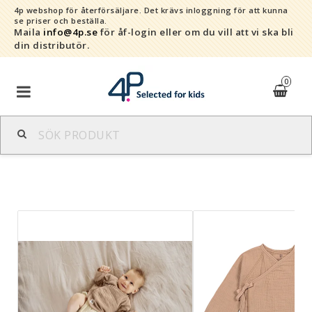
4p webshop för återförsäljare.
Det krävs inloggning för att kunna
se priser och beställa.
Maila
info@4p.se
för åf-login eller om du vill att vi ska bli
din distributör.
0
Varumärken
Sortiment
Snabborder
Kontaktformulär
Om oss