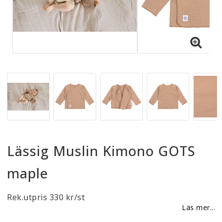
Reklamationer
BLI ÅTERFÖRSÄLJARE
Vi strävar alltid efter att vara en smidig och
tillmötesgående distributör och tar gärna emot din
feedback.
Lässig Muslin Kimono GOTS
maple
Rek.utpris 330 kr/st
Läs mer...