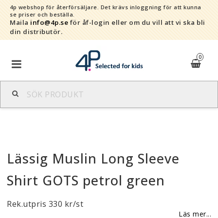
4p webshop för återförsäljare.
Det krävs inloggning för att kunna
se priser och beställa.
Maila
info@4p.se
för åf-login eller om du vill att vi ska bli
din distributör.
0
Varumärken
Sortiment
Lässig Muslin Long Sleeve
Snabborder
Shirt GOTS petrol green
Kontaktformulär
Rek.utpris 330 kr/st
Om oss
Läs mer...