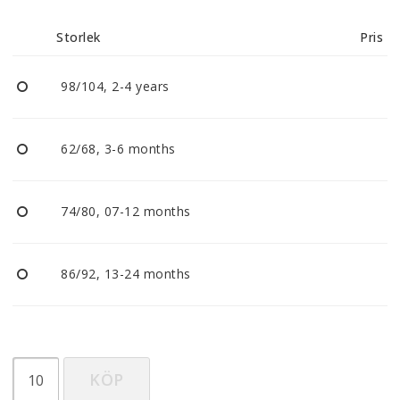
Reklamationer
Storlek
Pris
BLI ÅTERFÖRSÄLJARE
98/104, 2-4 years
Vi strävar alltid efter att vara en smidig och
tillmötesgående distributör och tar gärna emot din
62/68, 3-6 months
feedback.
74/80, 07-12 months
86/92, 13-24 months
KÖP