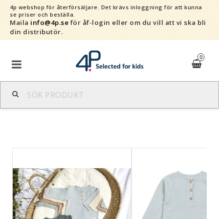
4p webshop för återförsäljare.
Det krävs inloggning för att kunna
se priser och beställa.
Maila
info@4p.se
för åf-login eller om du vill att vi ska bli
din distributör.
0
Varumärken
Sortiment
Snabborder
Kontaktformulär
Om oss