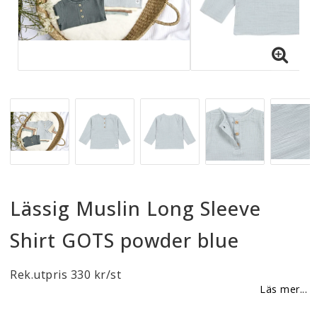
Reklamationer
BLI ÅTERFÖRSÄLJARE
Vi strävar alltid efter att vara en smidig och
tillmötesgående distributör och tar gärna emot din
feedback.
Lässig Muslin Long Sleeve
Shirt GOTS powder blue
Rek.utpris 330 kr/st
Läs mer...