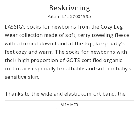
Beskrivning
Art.nr: L1532001995
LÄSSIG’s socks for newborns from the Cozy Leg 
Wear collection made of soft, terry toweling fleece 
with a turned-down band at the top, keep baby’s 
feet cozy and warm. The socks for newborns with 
their high proportion of GOTS certified organic 
cotton are especially breathable and soft on baby’s 
sensitive skin.

Thanks to the wide and elastic comfort band, the 
socks fit securely without constricting or slipping. 
VISA MER
The extra flat toe seams ensure they feel soft and 
are comfortable to wear. The socks come in 
beautiful colors that allow them to be combined 
with many great outfits.
