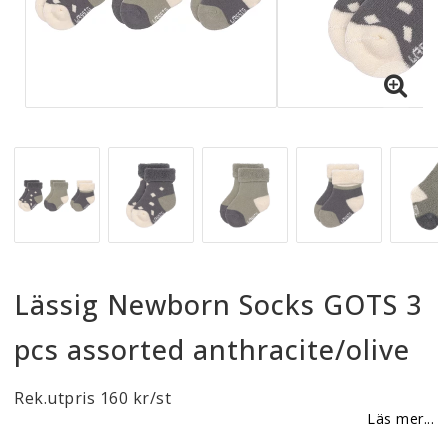
Reklamationer
BLI ÅTERFÖRSÄLJARE
Vi strävar alltid efter att vara en smidig och
tillmötesgående distributör och tar gärna emot din
feedback.
Lässig Newborn Socks GOTS 3
pcs assorted anthracite/olive
Rek.utpris 160 kr/st
Läs mer...