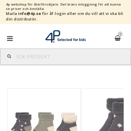
4p webshop för återförsäljare.
Det krävs inloggning för att kunna
se priser och beställa.
Maila
info@4p.se
för åf-login eller om du vill att vi ska bli
din distributör.
0
Varumärken
Sortiment
Snabborder
Kontaktformulär
Om oss