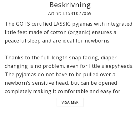
Beskrivning
Art.nr: L1531027069
The GOTS certified LÄSSIG pyjamas with integrated 
little feet made of cotton (organic) ensures a 
peaceful sleep and are ideal for newborns. 

Thanks to the full-length snap facing, diaper 
changing is no problem, even for little sleepyheads. 
The pyjamas do not have to be pulled over a 
newborn’s sensitive head, but can be opened 
completely making it comfortable and easy for 
dressing and undressing during the first months.

VISA MER
The long sleeves and the tiny feet ensure that your 
little one is wrapped up comfortably and is cozy 
during sleep, but can still move freely, thanks to the 