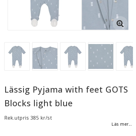
Reklamationer
BLI ÅTERFÖRSÄLJARE
Vi strävar alltid efter att vara en smidig och
tillmötesgående distributör och tar gärna emot din
feedback.
Lässig Pyjama with feet GOTS
Blocks light blue
Rek.utpris 385 kr/st
Läs mer...