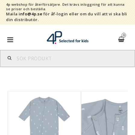
4p webshop för återförsäljare.
Det krävs inloggning för att kunna
se priser och beställa.
Maila
info@4p.se
för åf-login eller om du vill att vi ska bli
din distributör.
0
Varumärken
Sortiment
Snabborder
Kontaktformulär
Om oss