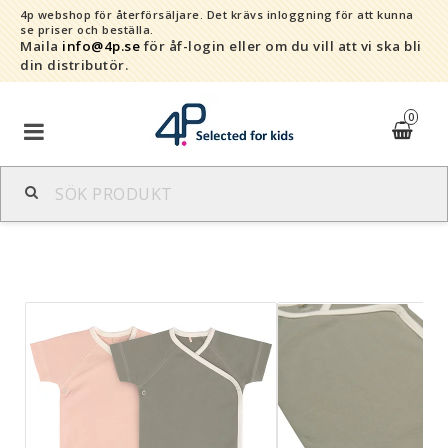
4p webshop för återförsäljare.
Det krävs inloggning för att kunna
se priser och beställa.
Maila
info@4p.se
för åf-login eller om du vill att vi ska bli
din distributör.
0
Varumärken
Sortiment
Snabborder
Kontaktformulär
Om oss