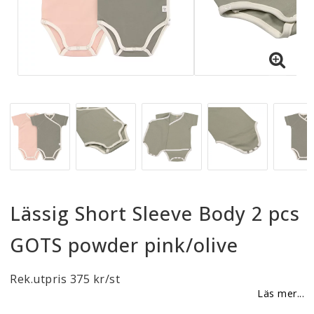
Reklamationer
BLI ÅTERFÖRSÄLJARE
Vi strävar alltid efter att vara en smidig och
tillmötesgående distributör och tar gärna emot din
feedback.
Lässig Short Sleeve Body 2 pcs
GOTS powder pink/olive
Rek.utpris 375 kr/st
Läs mer...