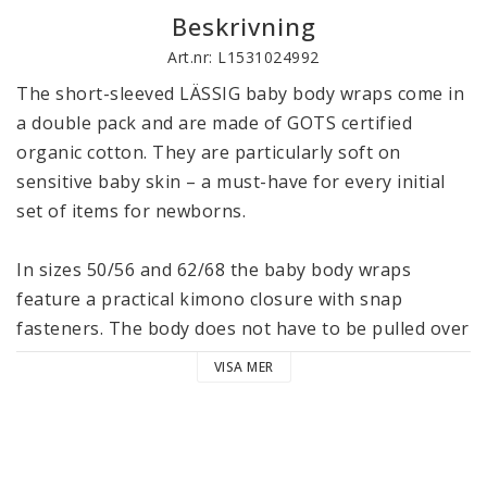
Beskrivning
Art.nr: L1531024992
The short-sleeved LÄSSIG baby body wraps come in 
a double pack and are made of GOTS certified 
organic cotton. They are particularly soft on 
sensitive baby skin – a must-have for every initial 
set of items for newborns. 

In sizes 50/56 and 62/68 the baby body wraps 
feature a practical kimono closure with snap 
fasteners. The body does not have to be pulled over 
the sensitive head of your newborn, but can be 
VISA MER
opened completely. This ensures comfortable 
dressing and undressing in the first months. The 
snap fasteners in the crotch mean that changing 
diapers is easy.
