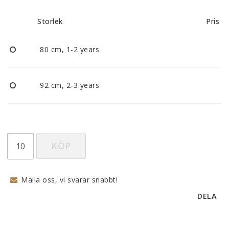
Reklamationer
Storlek
Pris
BLI ÅTERFÖRSÄLJARE
80 cm, 1-2 years
Vi strävar alltid efter att vara en smidig och
tillmötesgående distributör och tar gärna emot din
92 cm, 2-3 years
feedback.
KÖP
Maila oss, vi svarar snabbt!
DELA