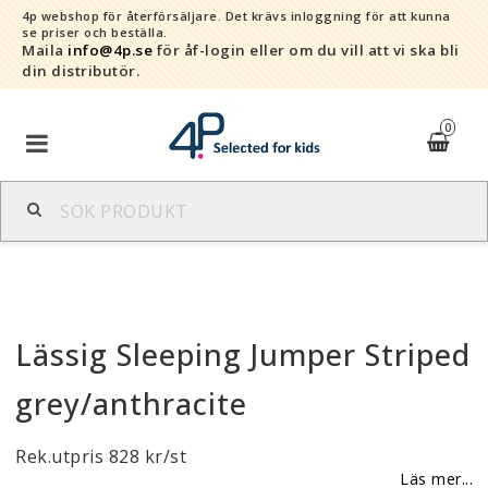
4p webshop för återförsäljare.
Det krävs inloggning för att kunna
se priser och beställa.
Maila
info@4p.se
för åf-login eller om du vill att vi ska bli
din distributör.
0
Varumärken
Sortiment
Lässig Sleeping Jumper Striped
Snabborder
grey/anthracite
Kontaktformulär
Rek.utpris 828 kr/st
Om oss
Läs mer...