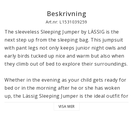
Beskrivning
Art.nr: L1531039259
The sleeveless Sleeping Jumper by LÄSSIG is the 
next step up from the sleeping bag. This jumpsuit 
with pant legs not only keeps junior night owls and 
early birds tucked up nice and warm but also when 
they climb out of bed to explore their surroundings.

Whether in the evening as your child gets ready for 
bed or in the morning after he or she has woken 
up, the Lässig Sleeping Jumper is the ideal outfit for 
wearing around the home, because it offers that 
VISA MER
extra bit of legroom. Unlike a sleeping bag, the 
Sleeping Jumper has pant legs, which makes it 
suitable not only for sleeping, but also for playing, 