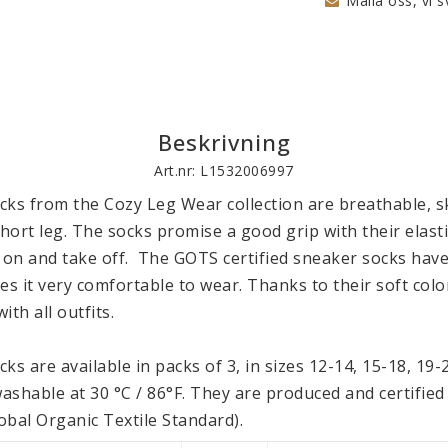
Maila oss, vi s
Beskrivning
Art.nr: L1532006997
ks from the Cozy Leg Wear collection are breathable, sk
short leg. The socks promise a good grip with their elasti
 on and take off.  The GOTS certified sneaker socks have a
 it very comfortable to wear. Thanks to their soft color
th all outfits.

ks are available in packs of 3, in sizes 12-14, 15-18, 19-
shable at 30 °C / 86°F. They are produced and certified 
obal Organic Textile Standard).