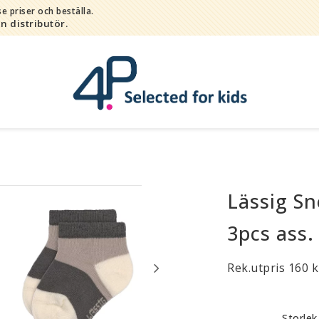
e priser och beställa.
in distributör.
Lässig S
Bada
Bitleksaker
3pcs ass.
Djur
Hygien / hälsa / sköta
Rek.utpris 160 k
Kalas
Lek
Storlek