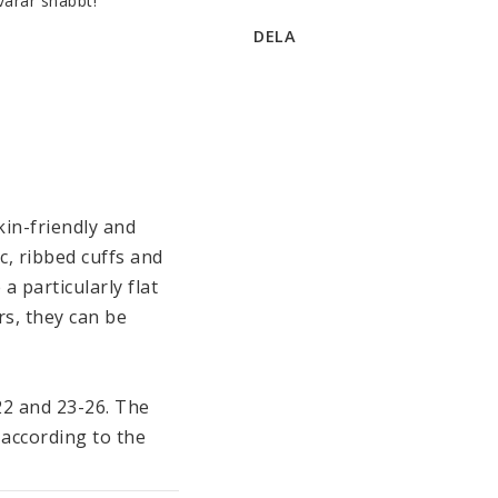
varar snabbt!
DELA
in-friendly and 
c, ribbed cuffs and 
 particularly flat 
s, they can be 
22 and 23-26. The 
according to the 