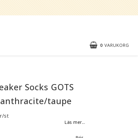
0
VARUKORG
Snabborder
Kontaktformulär
neaker Socks GOTS
Om oss
 anthracite/taupe
Reklamationer
r/st
BLI
Läs mer...
ÅTERFÖRSÄLJARE
Vi strävar alltid efter att vara en
Pris