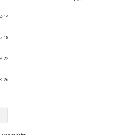
smidig och tillmötesgående
distributör och tar gärna emot din
feedback.
12-14
15-18
19-22
23-26