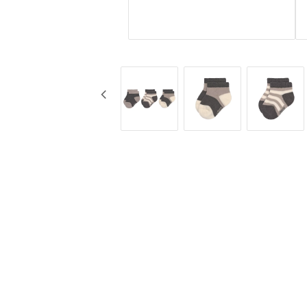
KG Design
Muggar
Liv Collection
Nappflaskor
My Little Meal
Resa
Nûby
Säkerhet
Pearhead
Äta
Peltor
Stickyfront
Ubbi
Lässig
Skogen Baby
Palopa