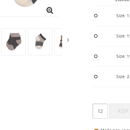
Nappar och napphållare
Reflexer
Size: 
Sova
Vagnar
Size: 
Size: 
Size: 
KÖP