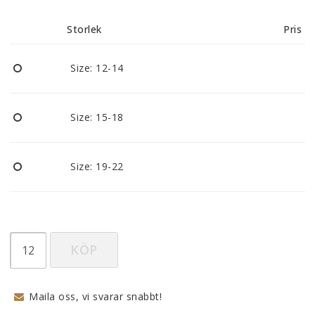
Reklamationer
Storlek
Pris
BLI ÅTERFÖRSÄLJARE
Size: 12-14
Vi strävar alltid efter att vara en smidig och
tillmötesgående distributör och tar gärna emot din
Size: 15-18
feedback.
Size: 19-22
KÖP
Maila oss, vi svarar snabbt!