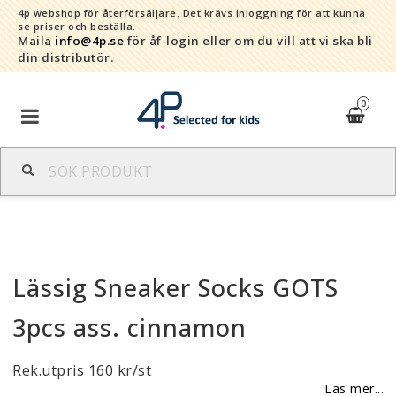
4p webshop för återförsäljare.
Det krävs inloggning för att kunna
se priser och beställa.
Maila
info@4p.se
för åf-login eller om du vill att vi ska bli
din distributör.
0
Varumärken
Sortiment
Lässig Sneaker Socks GOTS
Snabborder
3pcs ass. cinnamon
Kontaktformulär
Rek.utpris 160 kr/st
Om oss
Läs mer...