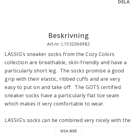
DELA
Beskrivning
Art.nr: L1532006982
LÄSSIG’s sneaker socks from the Cozy Colors 
collection are breathable, skin-friendly and have a 
particularly short leg.  The socks promise a good 
grip with their elastic, ribbed cuffs and are very 
easy to put on and take off.  The GOTS certified 
sneaker socks have a particularly flat toe seam 
which makes it very comfortable to wear. 

LÄSSIG’s socks can be combined very nicely with the 
other articles in the Cozy Colors collection and are 
VISA MER
available in 3-packs in various designs and sizes. 