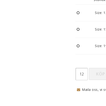
Nappar och napphållare
Reflexer
Size: 
Sova
Vagnar
Size: 
Size: 
KÖP
Maila oss, vi s