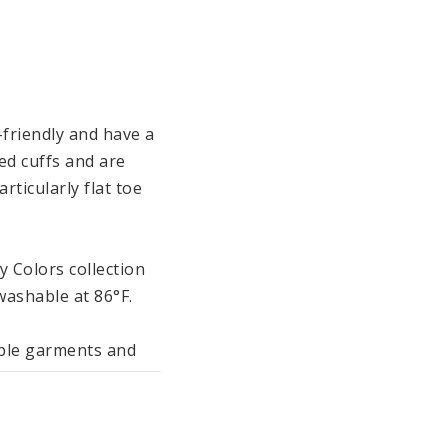
friendly and have a 
ed cuffs and are 
ticularly flat toe 
 Colors collection 
ashable at 86°F. 

ble garments and 
bands and beanies 
bined and are 
ertified according 