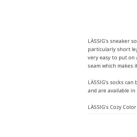
LÄSSIG’s sneaker soc
particularly short le
very easy to put on 
seam which makes it 
LÄSSIG’s socks can b
and are available in
LÄSSIG’s Cozy Color
accessories: body we
for babies. These ga
available in differen