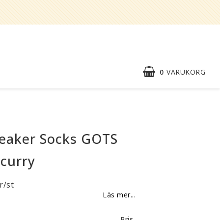
0
VARUKORG
DIN VARUKORG ÄR TOM
Snabborder
Kontaktformulär
neaker Socks GOTS
Om oss
 curry
Reklamationer
r/st
BLI
Läs mer...
ÅTERFÖRSÄLJARE
Vi strävar alltid efter att vara en
Pris