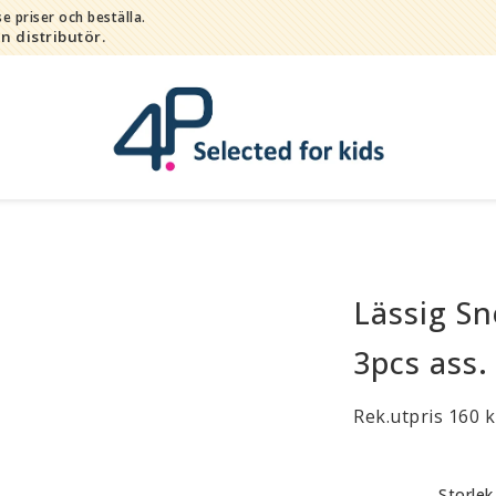
e priser och beställa.
in distributör.
Lässig S
Bada
Bitleksaker
3pcs ass.
Djur
Hygien / hälsa / sköta
Rek.utpris 160 k
Kalas
Lek
Storlek