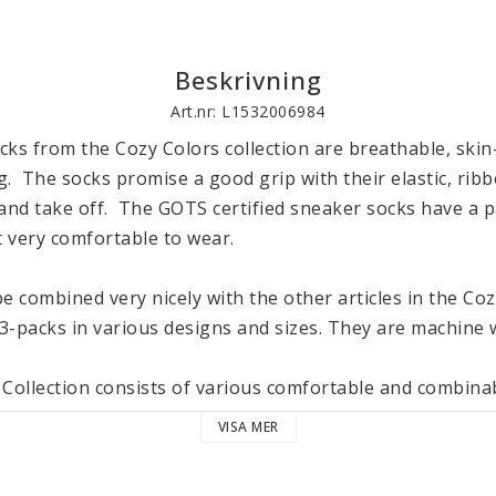
Beskrivning
Art.nr: L1532006984
ks from the Cozy Colors collection are breathable, skin-
g.  The socks promise a good grip with their elastic, ribb
and take off.  The GOTS certified sneaker socks have a par
very comfortable to wear. 

e combined very nicely with the other articles in the Cozy
 3-packs in various designs and sizes. They are machine w
 Collection consists of various comfortable and combina
ar, overalls, pants and shirts as well as bandanas, hair
VISA MER
rments, in five different colors, can be wonderfully com
t sizes.  All garments in the collection are produced and c