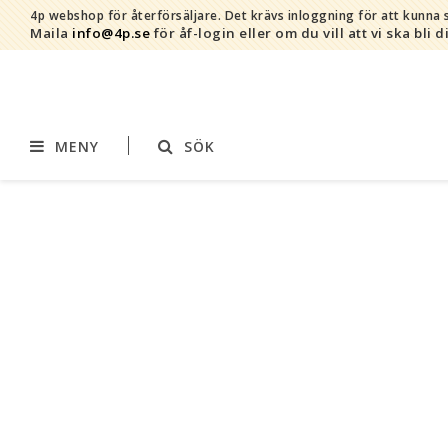
4p webshop för återförsäljare.
Det krävs inloggning för att kunna s
Maila
info@4p.se
för åf-login eller om du vill att vi ska bli d
MENY
SÖK
Varumärken
Sortiment
AddBaby©
Amning
by Baby Bubbles
Barnvagnstillbehör
Cherub Baby
Displaymaterial
Constructive Eating
Filtar
Infoband
Interiör
Keenz
Kläder