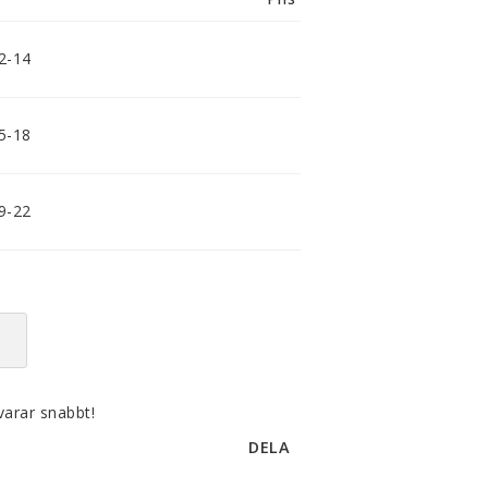
smidig och tillmötesgående
distributör och tar gärna emot din
feedback.
12-14
15-18
19-22
varar snabbt!
DELA