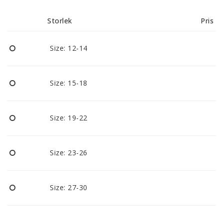
Reklamationer
Storlek
Pris
BLI ÅTERFÖRSÄLJARE
Size: 12-14
Vi strävar alltid efter att vara en smidig och
tillmötesgående distributör och tar gärna emot din
Size: 15-18
feedback.
Size: 19-22
Size: 23-26
Size: 27-30