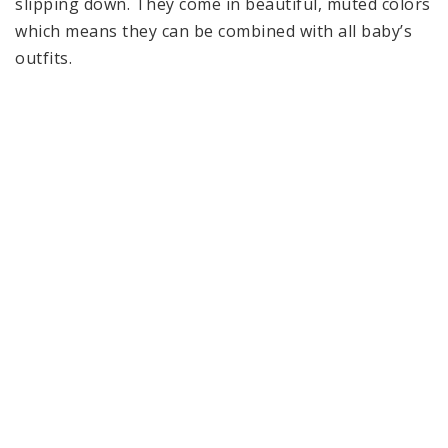
slipping down. They come in beautiful, muted colors 
which means they can be combined with all baby’s 
outfits.

LÄSSIG’s socks are available in a pack of 3 in the 5 
sizes: 12–14, 15–18, 19–22, 23–26 and 27–30. The 
socks are machine washable at 86 °F.