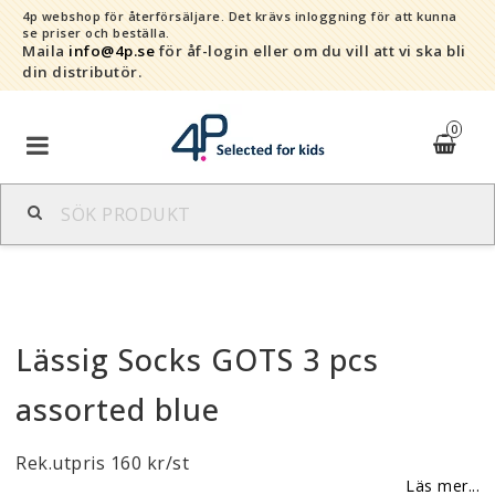
4p webshop för återförsäljare.
Det krävs inloggning för att kunna
se priser och beställa.
Maila
info@4p.se
för åf-login eller om du vill att vi ska bli
din distributör.
0
Varumärken
Sortiment
Lässig Socks GOTS 3 pcs
Snabborder
assorted blue
Kontaktformulär
Rek.utpris 160 kr/st
Om oss
Läs mer...