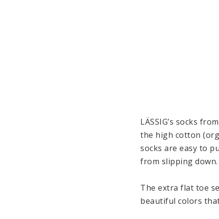
LÄSSIG’s socks from 
the high cotton (org
socks are easy to p
from slipping down.

The extra flat toe s
beautiful colors tha