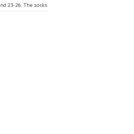
and 23-26. The socks 
ding to the GOTS 