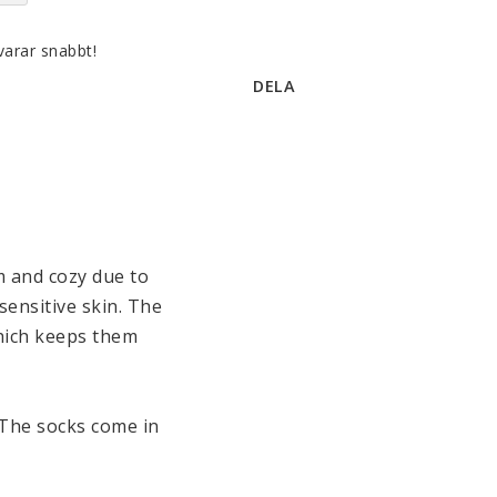
varar snabbt!
DELA
 and cozy due to 
ensitive skin. The 
hich keeps them 
The socks come in 