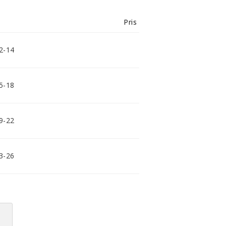
smidig och tillmötesgående
distributör och tar gärna emot din
feedback.
Pris
12-14
15-18
19-22
23-26