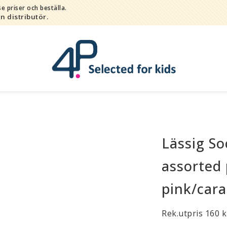
e priser och beställa.
in distributör.
Lässig So
Bada
Bitleksaker
assorted
Djur
pink/car
Hygien / hälsa / sköta
Kalas
Rek.utpris 160 k
Lek