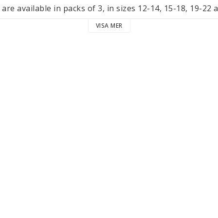
are available in packs of 3, in sizes 12-14, 15-18, 19-22 
 at 30 °C / 86°F.  They are produced and certified accor
VISA MER
rganic Textile Standard).