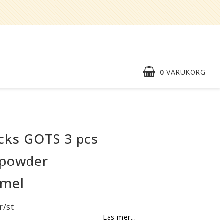
0
VARUKORG
Snabborder
Kontaktformulär
cks GOTS 3 pcs
Om oss
 powder
Reklamationer
amel
BLI
ÅTERFÖRSÄLJARE
r/st
Vi strävar alltid efter att vara en
Läs mer...