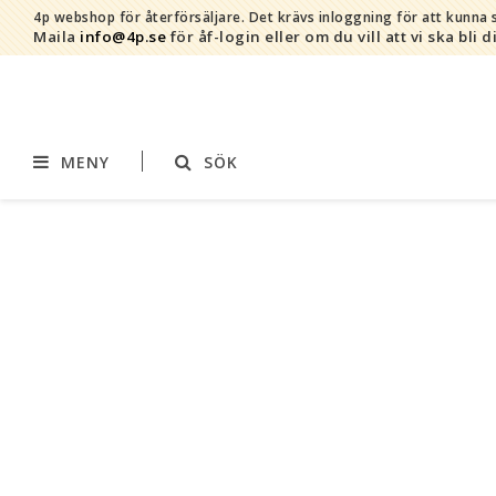
4p webshop för återförsäljare.
Det krävs inloggning för att kunna s
Maila
info@4p.se
för åf-login eller om du vill att vi ska bli d
MENY
SÖK
Varumärken
Sortiment
AddBaby©
Amning
by Baby Bubbles
Barnvagnstillbehör
Cherub Baby
Displaymaterial
Constructive Eating
Filtar
Infoband
Interiör
Keenz
Kläder