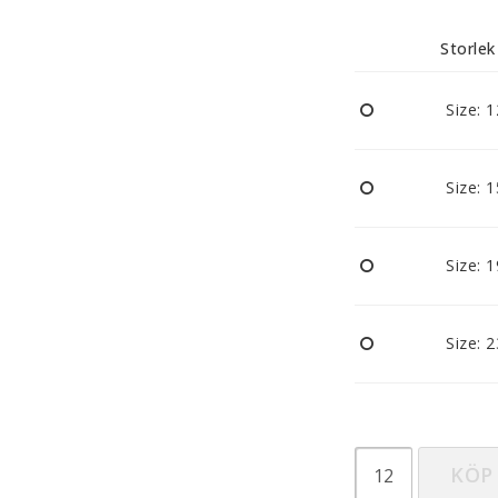
Nappar och napphållare
Reflexer
Storlek
Sova
Vagnar
Size: 
Size: 
Size: 
Size: 
KÖP