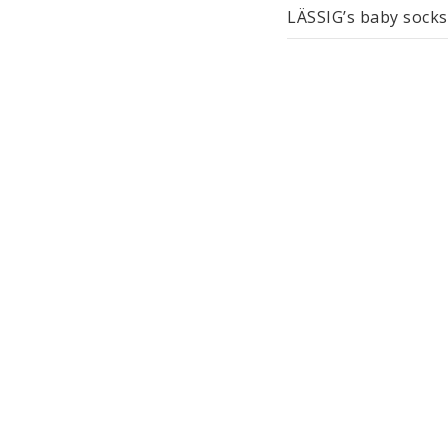
LÄSSIG’s baby socks 
are machine washable
guidelines (Global O