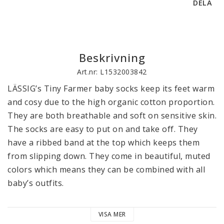
DELA
Beskrivning
Art.nr: L1532003842
LÄSSIG’s Tiny Farmer baby socks keep its feet warm 
and cosy due to the high organic cotton proportion. 
They are both breathable and soft on sensitive skin. 
The socks are easy to put on and take off. They 
have a ribbed band at the top which keeps them 
from slipping down. They come in beautiful, muted 
colors which means they can be combined with all 
baby’s outfits.

LÄSSIG’s baby socks are available in packs of 3, in 
VISA MER
sizes 12-14, 15-18 and 19-22. The socks are machine 