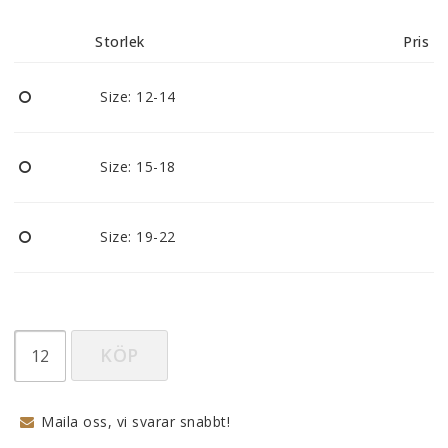
Reklamationer
Storlek
Pris
BLI ÅTERFÖRSÄLJARE
Size: 12-14
Vi strävar alltid efter att vara en smidig och
tillmötesgående distributör och tar gärna emot din
Size: 15-18
feedback.
Size: 19-22
KÖP
Maila oss, vi svarar snabbt!