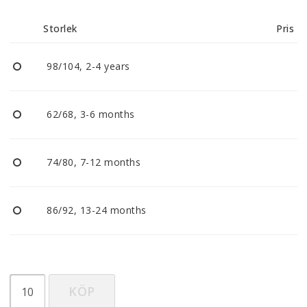
Reklamationer
Storlek
Pris
BLI ÅTERFÖRSÄLJARE
98/104, 2-4 years
Vi strävar alltid efter att vara en smidig och
tillmötesgående distributör och tar gärna emot din
62/68, 3-6 months
feedback.
74/80, 7-12 months
86/92, 13-24 months
KÖP