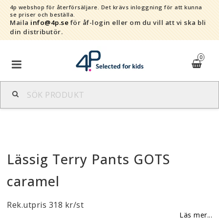
4p webshop för återförsäljare.
Det krävs inloggning för att kunna
se priser och beställa.
Maila
info@4p.se
för åf-login eller om du vill att vi ska bli
din distributör.
0
Varumärken
Sortiment
Lässig Terry Pants GOTS
Snabborder
caramel
Kontaktformulär
Rek.utpris 318 kr/st
Om oss
Läs mer...