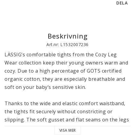
DELA
Beskrivning
Art.nr: L1532007236
LÄSSIG’s comfortable tights from the Cozy Leg 
Wear collection keep their young owners warm and 
cozy. Due to a high percentage of GOTS certified 
organic cotton, they are especially breathable and 
soft on your baby’s sensitive skin.

Thanks to the wide and elastic comfort waistband, 
the tights fit securely without constricting or 
slipping. The soft gusset and flat seams on the legs 
and toes ensure they feel soft and are comfortable 
VISA MER