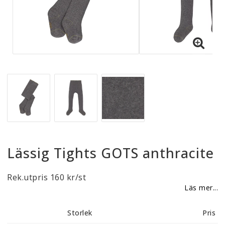
Reklamationer
BLI ÅTERFÖRSÄLJARE
Vi strävar alltid efter att vara en smidig och
tillmötesgående distributör och tar gärna emot din
feedback.
Lässig Tights GOTS anthracite
Rek.utpris 160 kr/st
Läs mer...
Storlek
Pris