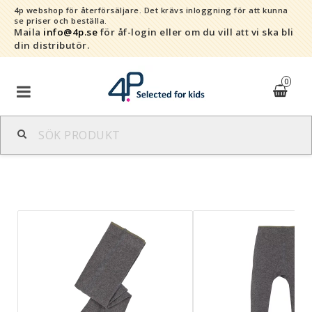
4p webshop för återförsäljare.
Det krävs inloggning för att kunna
se priser och beställa.
Maila
info@4p.se
för åf-login eller om du vill att vi ska bli
din distributör.
0
Varumärken
Sortiment
Snabborder
Kontaktformulär
Om oss