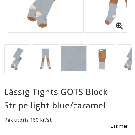
Reklamationer
BLI ÅTERFÖRSÄLJARE
Vi strävar alltid efter att vara en smidig och
tillmötesgående distributör och tar gärna emot din
feedback.
Lässig Tights GOTS Block
Stripe light blue/caramel
Rek.utpris 160 kr/st
Läs mer...