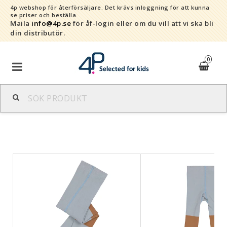
4p webshop för återförsäljare.
Det krävs inloggning för att kunna
se priser och beställa.
Maila
info@4p.se
för åf-login eller om du vill att vi ska bli
din distributör.
0
Varumärken
Sortiment
Snabborder
Kontaktformulär
Om oss