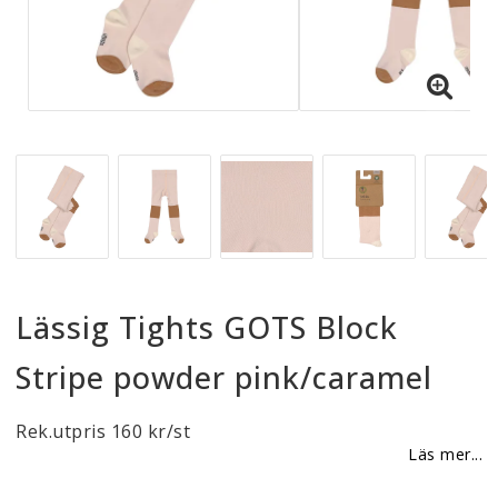
Reklamationer
BLI ÅTERFÖRSÄLJARE
Vi strävar alltid efter att vara en smidig och
tillmötesgående distributör och tar gärna emot din
feedback.
Lässig Tights GOTS Block
Stripe powder pink/caramel
Rek.utpris 160 kr/st
Läs mer...