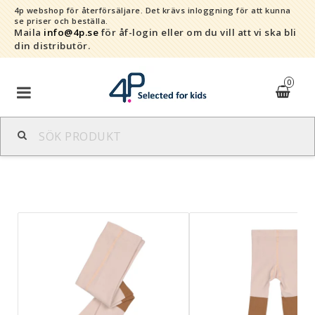
4p webshop för återförsäljare.
Det krävs inloggning för att kunna
se priser och beställa.
Maila
info@4p.se
för åf-login eller om du vill att vi ska bli
din distributör.
0
Varumärken
Sortiment
Snabborder
Kontaktformulär
Om oss