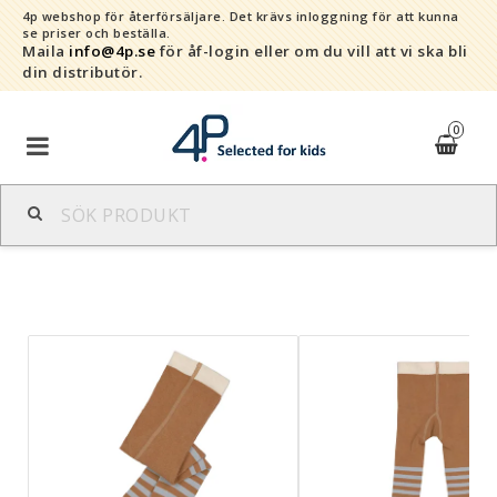
4p webshop för återförsäljare.
Det krävs inloggning för att kunna
se priser och beställa.
Maila
info@4p.se
för åf-login eller om du vill att vi ska bli
din distributör.
0
Varumärken
Sortiment
Snabborder
Kontaktformulär
Om oss