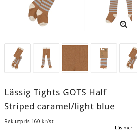
Reklamationer
BLI ÅTERFÖRSÄLJARE
Vi strävar alltid efter att vara en smidig och
tillmötesgående distributör och tar gärna emot din
feedback.
Lässig Tights GOTS Half
Striped caramel/light blue
Rek.utpris 160 kr/st
Läs mer...