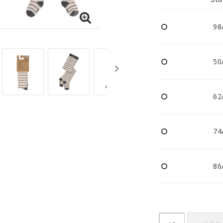
Nappar och napphållare
Reflexer
98
Sova
Vagnar
50
62
74
86