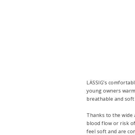
LÄSSIG’s comfortable
young owners warm a
breathable and soft 
Thanks to the wide a
blood flow or risk o
feel soft and are co