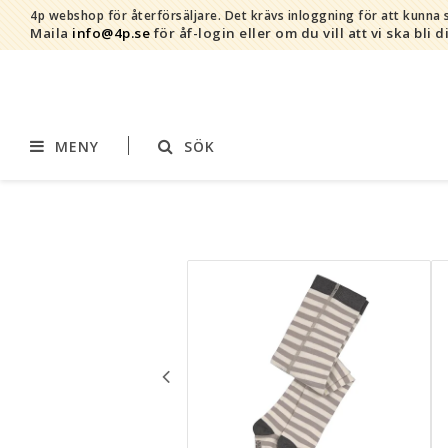
4p webshop för återförsäljare.
Det krävs inloggning för att kunna s
Maila
info@4p.se
för åf-login eller om du vill att vi ska bli d
MENY
SÖK
Varumärken
Sortiment
AddBaby©
Amning
by Baby Bubbles
Barnvagnstillbehör
Cherub Baby
Displaymaterial
Constructive Eating
Filtar
Infoband
Interiör
Keenz
Kläder