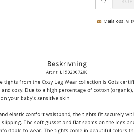
KÖP
Maila oss, vi s
Beskrivning
Art.nr: L1532007280
 tights from the Cozy Leg Wear collection is Gots certifi
nd cozy. Due to a high percentage of cotton (organic), t
on your baby’s sensitive skin.

nd elastic comfort waistband, the tights fit securely with
f slipping. The soft gusset and flat seams on the legs an
mfortable to wear. The tights come in beautiful colors th