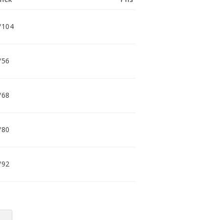
smidig och tillmötesgående
distributör och tar gärna emot din
feedback.
/104
/56
/68
/80
/92