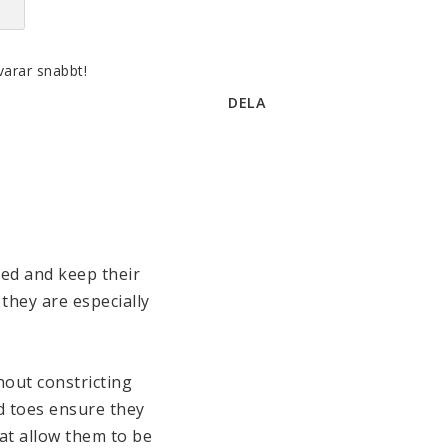
varar snabbt!
DELA
ed and keep their 
hey are especially 
out constricting 
d toes ensure they 
at allow them to be 