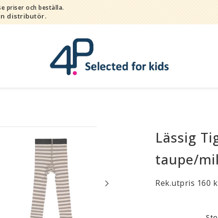
e priser och beställa.
in distributör.
Lässig Ti
Bada
Bitleksaker
taupe/mi
Djur
Hygien / hälsa / sköta
Rek.utpris 160 k
Kalas
Lek
Sto