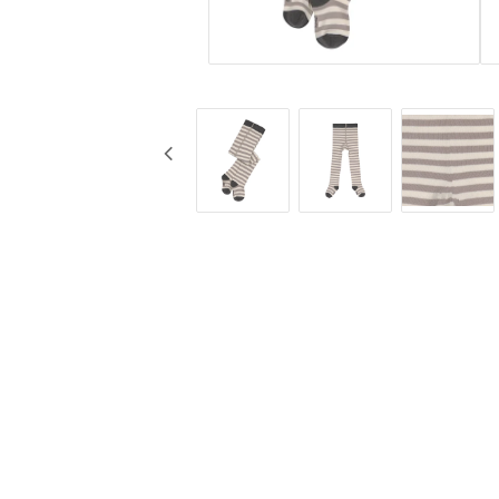
KG Design
Muggar
Liv Collection
Nappflaskor
My Little Meal
Resa
Nûby
Säkerhet
Pearhead
Äta
Peltor
Stickyfront
Ubbi
Lässig
Skogen Baby
Palopa