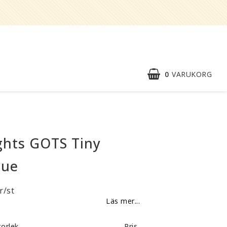
0
VARUKORG
Snabborder
Kontaktformulär
ghts GOTS Tiny
Om oss
lue
Reklamationer
r/st
BLI
Läs mer...
ÅTERFÖRSÄLJARE
Vi strävar alltid efter att vara en
torlek
Pris