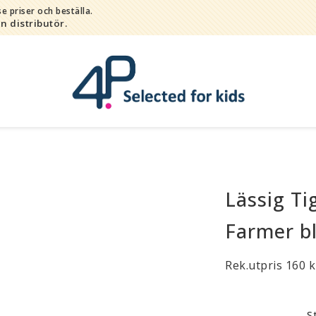
e priser och beställa.
in distributör.
Lässig Ti
Bada
Bitleksaker
Farmer b
Djur
Hygien / hälsa / sköta
Rek.utpris 160 k
Kalas
Lek
S