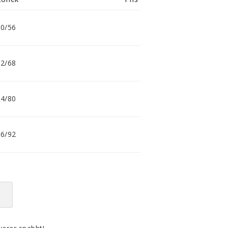
smidig och tillmötesgående
distributör och tar gärna emot din
feedback.
0/56
2/68
4/80
6/92