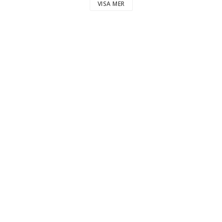
VISA MER
d certified according to the GOTS guidelines (Global Org