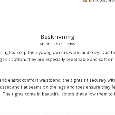
Maila oss, vi s
Beskrivning
Art.nr: L1532007499
r tights keep their young owners warm and cozy. Due to
ganic cotton, they are especially breathable and soft on 
nd elastic comfort waistband, the tights fit securely with
gusset and flat seams on the legs and toes ensure they fe
 The tights come in beautiful colors that allow them to 
available in sizes 50/56, 62/68, 74/80 and 86/92 and are w