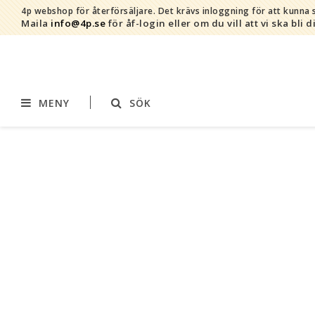
4p webshop för återförsäljare.
Det krävs inloggning för att kunna s
Maila
info@4p.se
för åf-login eller om du vill att vi ska bli d
MENY
SÖK
Varumärken
Sortiment
AddBaby©
Amning
by Baby Bubbles
Barnvagnstillbehör
Cherub Baby
Displaymaterial
Constructive Eating
Filtar
Infoband
Interiör
Keenz
Kläder