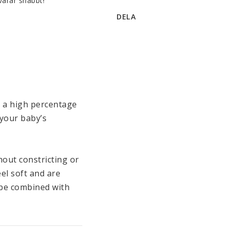
varar snabbt!
DELA
 a high percentage 
your baby’s 
out constricting or 
el soft and are 
be combined with 
ashable at 86°F. 