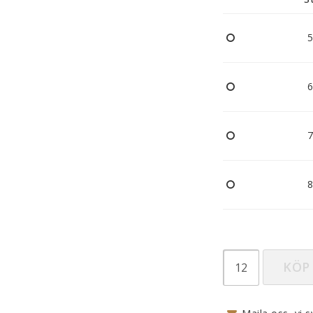
Nappar och napphållare
Reflexer
5
Sova
Vagnar
6
7
8
KÖP