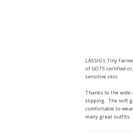
LÄSSIG’s Tiny Farme
of GOTS certified or
sensitive skin.

Thanks to the wide a
slipping.  The soft 
comfortable to wear.
many great outfits.

LÄSSIG’s tights are 