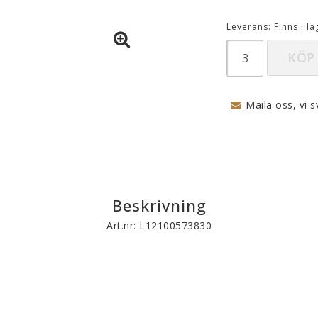
Nappar och napphållare
Reflexer
Leverans:
Finns i la
Sova
KÖP
Vagnar
Maila oss, vi s
Beskrivning
Art.nr: L12100573830