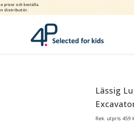
e priser och beställa.
in distributör.
Bada
Lässig Lu
Bitleksaker
Djur
Excavato
Hygien / hälsa / sköta
Rek. utpris 459 k
Kalas
Lek