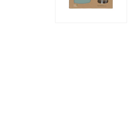
KG Design
Muggar
Liv Collection
Nappflaskor
My Little Meal
Resa
Nûby
Säkerhet
Pearhead
Äta
Peltor
Stickyfront
Ubbi
Lässig
Skogen Baby
Palopa