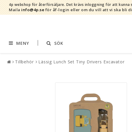
4p webshop för återförsäljare.
Det krävs inloggning för att kunna s
Maila
info@4p.se
för åf-login eller om du vill att vi ska bli d
MENY
SÖK
Tillbehör
Lässig Lunch Set Tiny Drivers Excavator
Varumärken
Sortiment
AddBaby©
Amning
by Baby Bubbles
Barnvagnstillbehör
Cherub Baby
Displaymaterial
Constructive Eating
Filtar
Infoband
Interiör
Keenz
Kläder