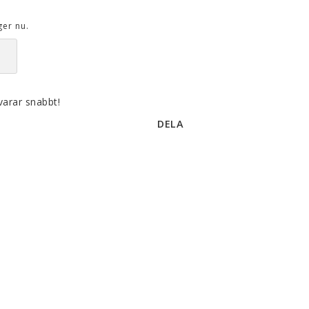
smidig och tillmötesgående
distributör och tar gärna emot din
ger nu.
feedback.
varar snabbt!
DELA