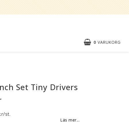
0
VARUKORG
Snabborder
Kontaktformulär
nch Set Tiny Drivers
Om oss
r
Reklamationer
BLI
r/st.
ÅTERFÖRSÄLJARE
Läs mer...
Vi strävar alltid efter att vara en